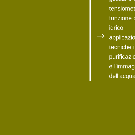
tensiometr
funzione d
idrico
applicazio
tecniche 
purificaz
e l’imma
dell’acqu