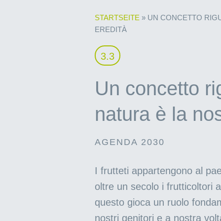
STARTSEITE
»
UN CONCETTO RIGU
EREDITÀ
3.3
Un concetto ri
natura è la nos
AGENDA 2030
I frutteti appartengono al pa
oltre un secolo i frutticoltori
questo gioca un ruolo fondame
nostri genitori e a nostra vol