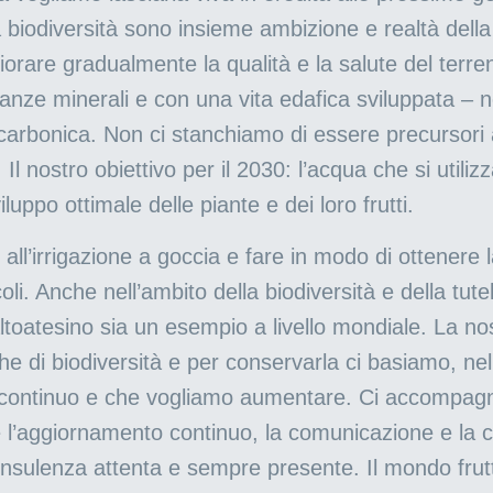
ta biodiversità sono insieme ambizione e realtà della 
iorare gradualmente la qualità e la salute del terr
stanze minerali e con una vita edafica sviluppata – 
carbonica. Non ci stanchiamo di essere precursori a
. Il nostro obiettivo per il 2030: l’acqua che si uti
luppo ottimale delle piante e dei loro frutti.
all’irrigazione a goccia e fare in modo di ottenere l
ticoli. Anche nell’ambito della biodiversità e della tu
ltoatesino sia un esempio a livello mondiale. La nost
che di biodiversità e per conservarla ci basiamo, ne
di continuo e che vogliamo aumentare. Ci accompag
 l’aggiornamento continuo, la comunicazione e la 
onsulenza attenta e sempre presente. Il mondo frutt