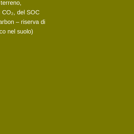
l terreno,
di CO₂, del SOC
arbon – riserva di
co nel suolo)