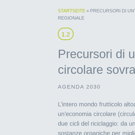
STARTSEITE
»
PRECURSORI DI UN
REGIONALE
1.2
Precursori di
circolare sovr
AGENDA 2030
L’intero mondo frutticolo alto
un’economia circolare (circul
due cicli del riciclaggio: da
sostanze organiche per miglio