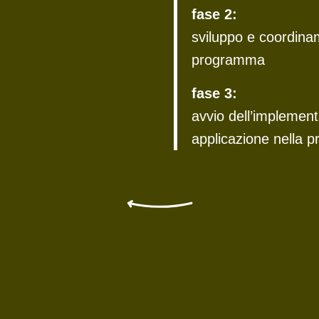
fase 2:
sviluppo e coordina
programma
fase 3:
avvio dell’implemen
applicazione nella p