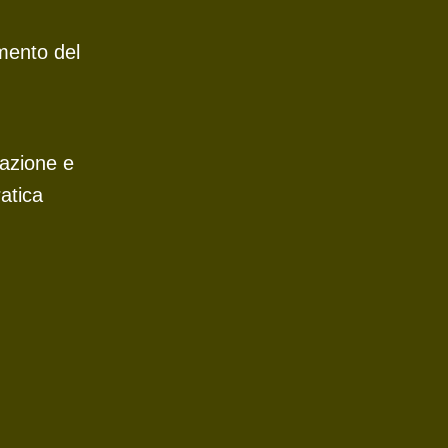
mento del
tazione e
ratica