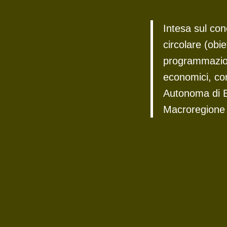
Intesa sul co
circolare (obiet
programmazione
economici, con
Autonoma di B
Macroregione 