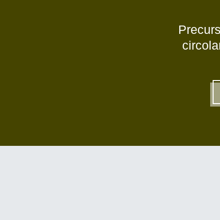
Precurs
circol