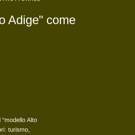
lto Adige" come
l “modello Alto
ori: turismo,