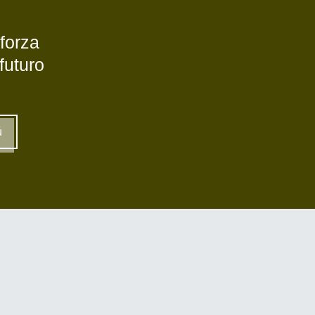
 forza
 futuro
ú