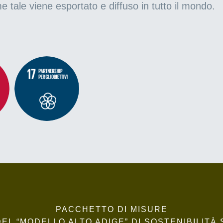
me tale viene esportato e diffuso in tutto il mondo.
PACCHETTO DI MISURE
DEL “MODELLO ALTO ADIGE” DI SOSTENIBILITÀ