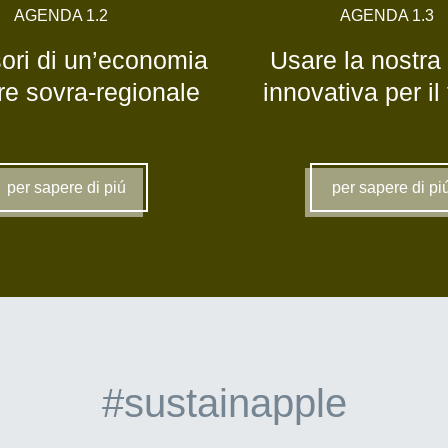
AGENDA 1.2
AGENDA 1.3
ori di un’economia
Usare la nostra
are sovra-regionale
innovativa per il
per sapere di piú
per sapere di pi
#sustainapple