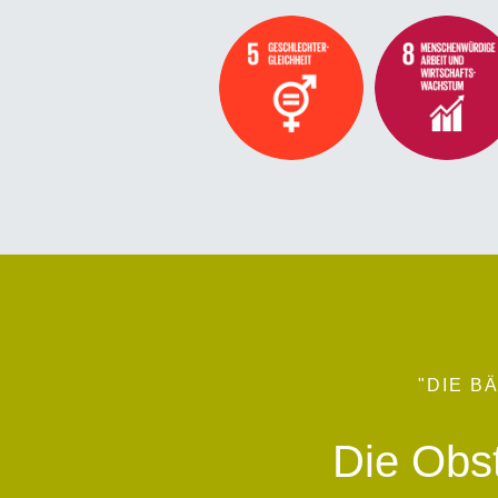
"DIE B
Die Obst