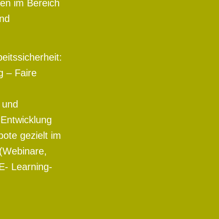
en im Bereich
und
eitssicherheit:
g – Faire
 und
„Entwicklung
ote gezielt im
 (Webinare,
E- Learning-