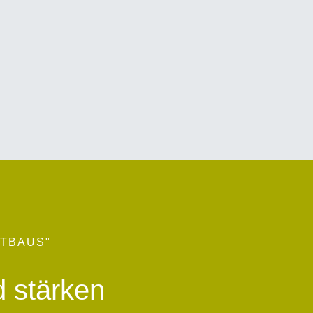
STBAUS"
d stärken