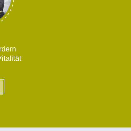
rdern
talität