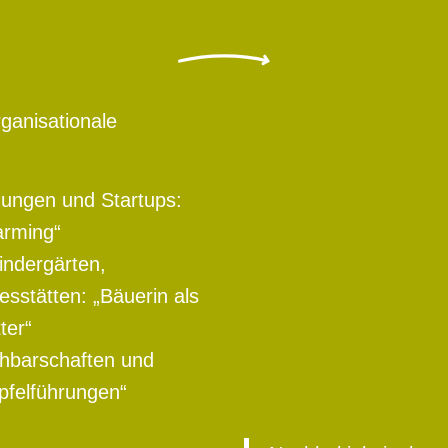
ganisationale
ungen und Startups:
arming“
indergärten,
esstätten: „Bäuerin als
ter“
chbarschaften und
Apfelführungen“